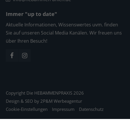
Immer "up to date"
Aktuelle Informationen, Wissenswertes uvm. finden
Sie auf unseren Social Media Kanälen. Wir freuen uns
über Ihren Besuch!
Copyright Die HEBAMMENPRAXIS 2026
Design & SEO by
2P&M Werbeagentur
Cookie-Einstellungen
Impressum
Datenschutz