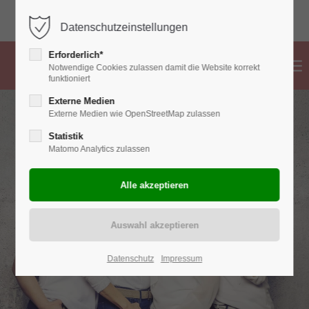
02382 776 83 99
info@hebammen-ahlen.de
Datenschutzeinstellungen
Erforderlich*
Notwendige Cookies zulassen damit die Website korrekt
funktioniert
Externe Medien
Externe Medien wie OpenStreetMap zulassen
Statistik
Matomo Analytics zulassen
Datenschutz
Impressum