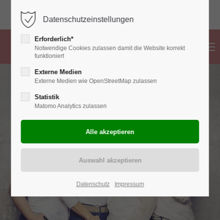
02382 776 83 99
info@hebammen-ahlen.de
Datenschutzeinstellungen
Erforderlich*
Notwendige Cookies zulassen damit die Website korrekt
funktioniert
Externe Medien
Externe Medien wie OpenStreetMap zulassen
Statistik
Matomo Analytics zulassen
Datenschutz
Impressum